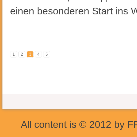
einen besonderen Start ins
1
2
3
4
5
All content is © 2012 by F