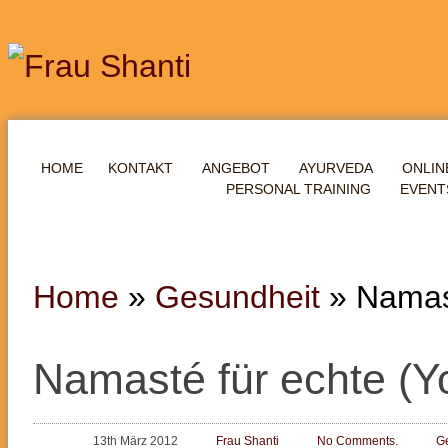
HOME
KONTAKT
ANGEBOT
AYURVEDA
ONLIN
PERSONAL TRAINING
EVENT
Home
»
Gesundheit
»
Namast
Namasté für echte (Yo
13th März 2012
Frau Shanti
No Comments.
G