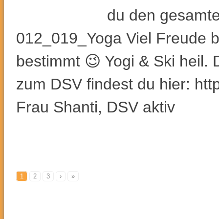
du den gesamten
012_019_Yoga Viel Freude 
bestimmt 😉 Yogi & Ski heil. 
zum DSV findest du hier: http
Frau Shanti, DSV aktiv
1
2
3
›
»