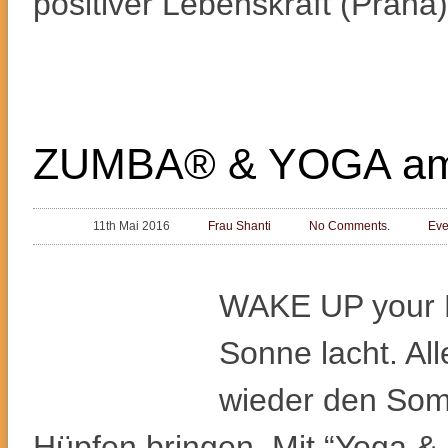
positiver Lebenskraft (Prana)
ZUMBA® & YOGA am 1
11th Mai 2016
Frau Shanti
No Comments.
Eve
WAKE UP your 
Sonne lacht. All
wieder den So
Hüpfen bringen. Mit “Yoga 