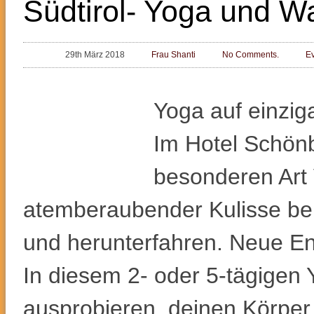
Südtirol- Yoga und W
29th März 2018
Frau Shanti
No Comments.
E
Yoga auf einziga
Im Hotel Schönbl
besonderen Art 
atemberaubender Kulisse bei
und herunterfahren. Neue Ene
In diesem 2- oder 5-tägigen 
ausprobieren, deinen Körpe