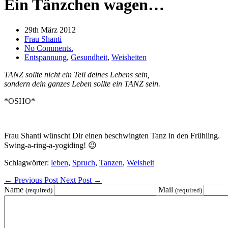
Ein Tänzchen wagen…
29th März 2012
Frau Shanti
No Comments.
Entspannung
,
Gesundheit
,
Weisheiten
TANZ sollte nicht ein Teil deines Lebens sein,
sondern dein ganzes Leben sollte ein TANZ sein.
*OSHO*
Frau Shanti wünscht Dir einen beschwingten Tanz in den Frühling.
Swing-a-ring-a-yogiding! 😉
Schlagwörter:
leben
,
Spruch
,
Tanzen
,
Weisheit
←
Previous Post
Next Post
→
Name
Mail
(required)
(required)