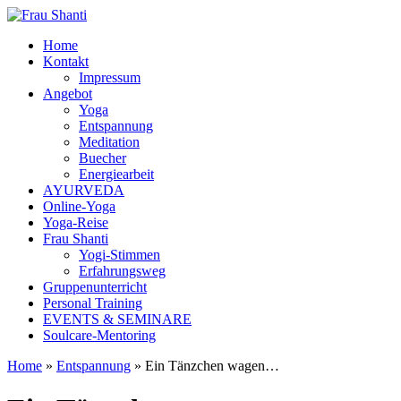
Home
Kontakt
Impressum
Angebot
Yoga
Entspannung
Meditation
Buecher
Energiearbeit
AYURVEDA
Online-Yoga
Yoga-Reise
Frau Shanti
Yogi-Stimmen
Erfahrungsweg
Gruppenunterricht
Personal Training
EVENTS & SEMINARE
Soulcare-Mentoring
Home
»
Entspannung
»
Ein Tänzchen wagen…