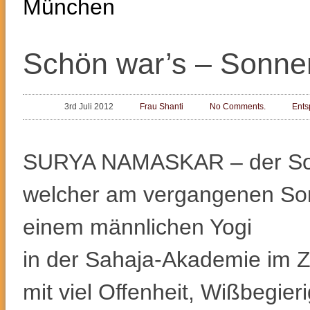
München
Schön war’s – Sonn
3rd Juli 2012
Frau Shanti
No Comments.
Ent
SURYA NAMASKAR – der So
welcher am vergangenen Son
einem männlichen Yogi
in der Sahaja-Akademie im 
mit viel Offenheit, Wißbegier