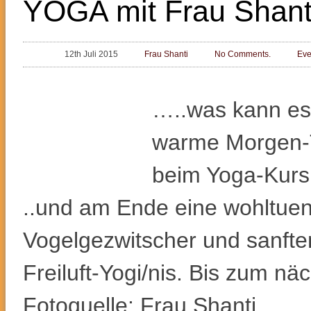
YOGA mit Frau Shanti
12th Juli 2015
Frau Shanti
No Comments.
Eve
…..was kann e
warme Morgen-T
beim Yoga-Kurs
..und am Ende eine wohltue
Vogelgezwitscher und sanfte
Freiluft-Yogi/nis. Bis zum n
Fotoquelle: Frau Shanti